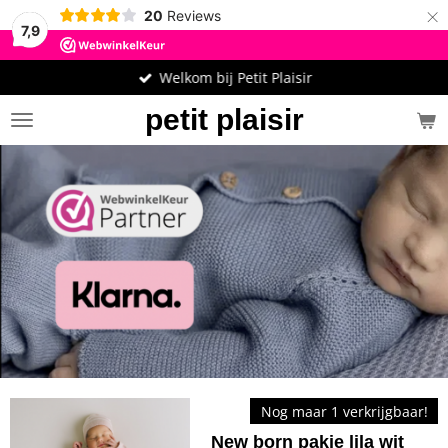
×
20
Reviews
7,9
Welkom bij Petit Plaisir
petit plaisir
Nog maar 1 verkrijgbaar!
New born pakje lila wit